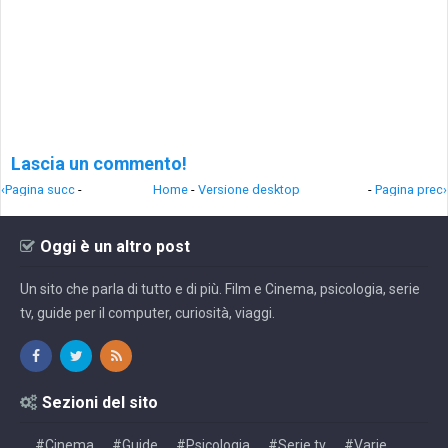
Lascia un commento!
‹Pagina succ
-
Home
-
Versione desktop
-
Pagina prec›
Oggi è un altro post
Un sito che parla di tutto e di più. Film e Cinema, psicologia, serie
tv, guide per il computer, curiosità, viaggi.
Sezioni del sito
#Cinema
#Guide
#Psicologia
#Serie tv
#Varie