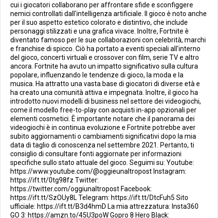
cui i giocatori collaborano per affrontare sfide e sconfiggere
nemici controllati dall'intelligenza artificiale. Il gioco è noto anche
per il suo aspetto estetico colorato e distintivo, che include
personaggi stilizzati e una grafica vivace. Inoltre, Fortnite è
diventato famoso per le sue collaborazioni con celebrità, marchi
e franchise di spicco. Ciò ha portato a eventi speciali all'interno
del gioco, concerti virtuali e crossover con film, serie TV e altro
ancora. Fortnite ha avuto un impatto significativo sulla cultura
popolare, influenzando le tendenze di gioco, la moda e la
musica. Ha attratto una vasta base di giocatori di diverse età e
ha creato una comunità attiva e impegnata. Inoltre, il gioco ha
introdotto nuovi modelli di business nel settore dei videogiochi,
come il modello free-to-play con acquisti in-app opzionali per
elementi cosmetici. È importante notare che il panorama dei
videogiochi è in continua evoluzione e Fortnite potrebbe aver
subito aggiornamenti o cambiamenti significativi dopo la mia
data di taglio di conoscenza nel settembre 2021. Pertanto, ti
consiglio di consultare fonti aggiornate per informazioni
specifiche sullo stato attuale del gioco. Seguimi su: Youtube:
https://www.youtube.com/@oggieunaltropost Instagram:
https://ift.tt/0tg98fz Twitter:
https://twitter.com/oggiunaltropost Facebook:
https://ift.tt/SzOUy8L Telegram: https://ift.tt/DtcFuh5 Sito
ufficiale: https://ift.tt/B3d4hmD La mia attrezzatura: Insta360
GO 3: https://amzn.to/45U3poW Gopro 8 Hero Black: