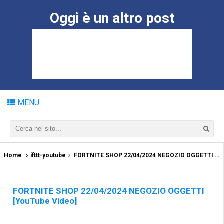
Oggi è un altro post
MENU
Home
ifttt-youtube
FORTNITE SHOP 22/04/2024 NEGOZIO OGGETTI [YouTube Video]
FORTNITE SHOP 22/04/2024 NEGOZIO OGGETTI
[YouTube Video]