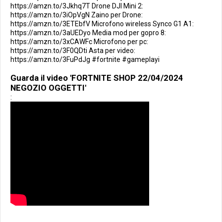
https://amzn.to/3Jkhq7T Drone DJI Mini 2:
https://amzn.to/3iOpVgN Zaino per Drone:
https://amzn.to/3ETEbfV Microfono wireless Synco G1 A1:
https://amzn.to/3aUEDyo Media mod per gopro 8:
https://amzn.to/3xCAWFc Microfono per pc:
https://amzn.to/3F0QDti Asta per video:
https://amzn.to/3FuPdJg #fortnite #gameplayi
Guarda il video 'FORTNITE SHOP 22/04/2024
NEGOZIO OGGETTI'
: