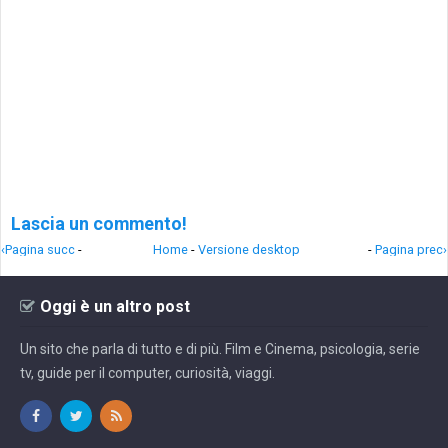
Lascia un commento!
‹Pagina succ
-
Home
-
Versione desktop
-
Pagina prec›
Oggi è un altro post
Un sito che parla di tutto e di più. Film e Cinema, psicologia, serie
tv, guide per il computer, curiosità, viaggi.