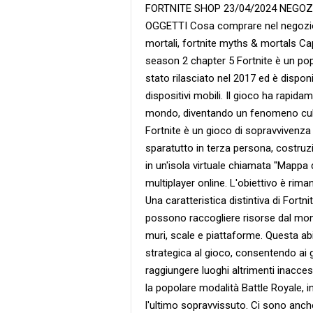
FORTNITE SHOP 23/04/2024 NEGOZ
OGGETTI Cosa comprare nel negozio og
mortali, fortnite myths & mortals Ca
season 2 chapter 5 Fortnite è un po
stato rilasciato nel 2017 ed è dispon
dispositivi mobili. Il gioco ha rapid
mondo, diventando un fenomeno cultur
Fortnite è un gioco di sopravvivenz
sparatutto in terza persona, costruzi
in un'isola virtuale chiamata "Mappa d
multiplayer online. L'obiettivo è rima
Una caratteristica distintiva di Fortn
possono raccogliere risorse dal mond
muri, scale e piattaforme. Questa ab
strategica al gioco, consentendo ai gi
raggiungere luoghi altrimenti inaccess
la popolare modalità Battle Royale, in
l'ultimo sopravvissuto. Ci sono anch