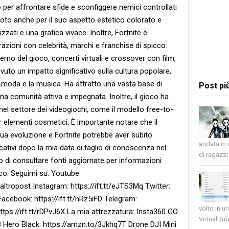
o per affrontare sfide e sconfiggere nemici controllati
 è noto anche per il suo aspetto estetico colorato e
izzati e una grafica vivace. Inoltre, Fortnite è
azioni con celebrità, marchi e franchise di spicco.
terno del gioco, concerti virtuali e crossover con film,
avuto un impatto significativo sulla cultura popolare,
a moda e la musica. Ha attratto una vasta base di
Post pi
una comunità attiva e impegnata. Inoltre, il gioco ha
nel settore dei videogiochi, come il modello free-to-
r elementi cosmetici. È importante notare che il
ua evoluzione e Fortnite potrebbe aver subito
andata in
ativi dopo la mia data di taglio di conoscenza nel
di ragazzi 
o di consultare fonti aggiornate per informazioni
oco. Seguimi su: Youtube:
ropost Instagram: https://ift.tt/eJTS3Mq Twitter:
Facebook: https://ift.tt/nRz5iFD Telegram:
volto in u
 https://ift.tt/rDPvJ6X La mia attrezzatura: Insta360 GO
VirtualDub
 Hero Black: https://amzn.to/3Jkhq7T Drone DJI Mini