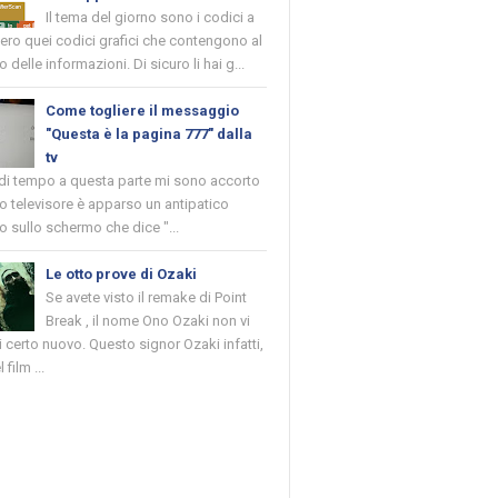
Il tema del giorno sono i codici a
vero quei codici grafici che contengono al
o delle informazioni. Di sicuro li hai g...
Come togliere il messaggio
"Questa è la pagina 777" dalla
tv
 di tempo a questa parte mi sono accorto
o televisore è apparso un antipatico
 sullo schermo che dice "...
Le otto prove di Ozaki
Se avete visto il remake di Point
Break , il nome Ono Ozaki non vi
 certo nuovo. Questo signor Ozaki infatti,
 film ...