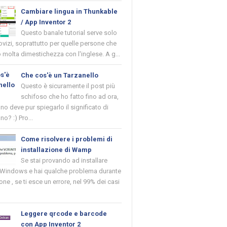
Cambiare lingua in Thunkable
/ App Inventor 2
Questo banale tutorial serve solo
novizi, soprattutto per quelle persone che
molta dimestichezza con l'inglese. A g...
Che cos'è un Tarzanello
Questo è sicuramente il post più
schifoso che ho fatto fino ad ora,
o deve pur spiegarlo il significato di
no? :) Pro...
Come risolvere i problemi di
installazione di Wamp
Se stai provando ad installare
indows e hai qualche problema durante
ione , se ti esce un errore, nel 99% dei casi
Leggere qrcode e barcode
con App Inventor 2