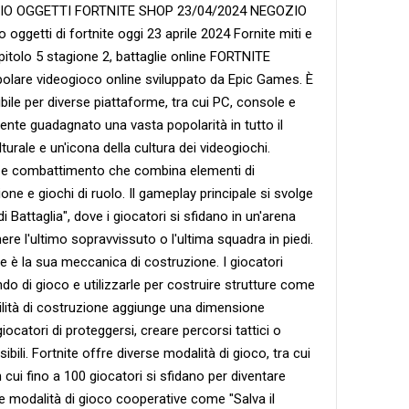
IO OGGETTI FORTNITE SHOP 23/04/2024 NEGOZIO
getti di fortnite oggi 23 aprile 2024 Fornite miti e
pitolo 5 stagione 2, battaglie online FORTNITE
polare videogioco online sviluppato da Epic Games. È
ibile per diverse piattaforme, tra cui PC, console e
amente guadagnato una vasta popolarità in tutto il
ale e un'icona della cultura dei videogiochi.
a e combattimento che combina elementi di
one e giochi di ruolo. Il gameplay principale si svolge
i Battaglia", dove i giocatori si sfidano in un'arena
nere l'ultimo sopravvissuto o l'ultima squadra in piedi.
ite è la sua meccanica di costruzione. I giocatori
o di gioco e utilizzarle per costruire strutture come
ilità di costruzione aggiunge una dimensione
ocatori di proteggersi, creare percorsi tattici o
ibili. Fortnite offre diverse modalità di gioco, tra cui
 cui fino a 100 giocatori si sfidano per diventare
e modalità di gioco cooperative come "Salva il