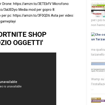
er Drone: https://amzn.to/3ETEbfV Microfono
.to/3aUEDyo Media mod per gopro 8:
er pc: https://amzn.to/3F0QDti Asta per video:
per i più 
#gameplayi
non hanno 
'FORTNITE SHOP
ZIO OGGETTI'
ma qualcun
tarzanello 
Wamp su W
l'installaz
...