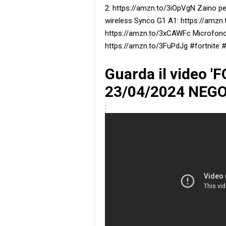
2: https://amzn.to/3iOpVgN Zaino p
wireless Synco G1 A1: https://amzn
https://amzn.to/3xCAWFc Microfono p
https://amzn.to/3FuPdJg #fortnite 
Guarda il video 
23/04/2024 NEGO
: