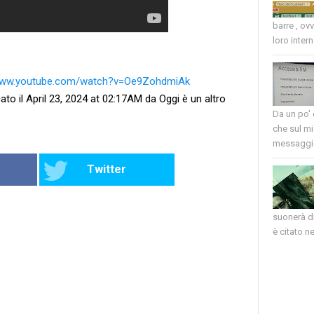
barre , ov
loro intern
/www.youtube.com/watch?v=Oe9ZohdmiAk
ato il April 23, 2024 at 02:17AM da Oggi è un altro
Da un po'
che sul mi
messaggio
Twitter
suonerà di
è citato nel