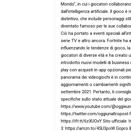
Mondo", in cui i giocatori collaboran
dall'intelligenza artificiale. Il gioco
distintivo, che include personaggi stil
diventato famoso per le sue collabor
Ciò ha portato a eventi speciali all'in
serie TV e altro ancora. Fortnite ha 
influenzando le tendenze di gioco, l
giocatori di diverse età e ha creato 
introdotto nuovi modelli di business 
play con acquisti in-app opzionali pe
panorama dei videogiochi è in contin
aggiornamenti o cambiamenti signific
settembre 2021. Pertanto, ti consigli
specifiche sullo stato attuale del gi
https://www.youtube.com/@oggieunalt
https://twitter.com/oggiunaltropost 
https://ift.tt/6zXUOxY Sito ufficiale:
3: https://amzn.to/45U3poW Gopro 8