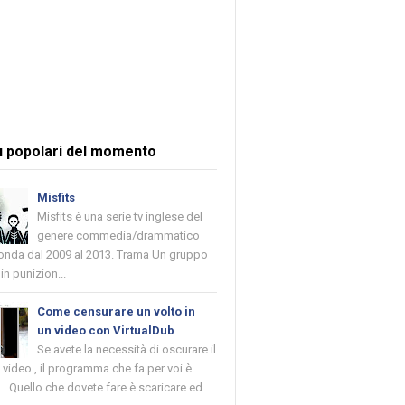
ù popolari del momento
Misfits
Misfits è una serie tv inglese del
genere commedia/drammatico
 onda dal 2009 al 2013. Trama Un gruppo
in punizion...
Come censurare un volto in
un video con VirtualDub
Se avete la necessità di oscurare il
n video , il programma che fa per voi è
 . Quello che dovete fare è scaricare ed ...