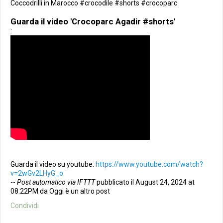
Coccodrilli in Marocco #crocodile #shorts #crocoparc
Guarda il video 'Crocoparc Agadir #shorts'
:
Guarda il video su youtube:
https://www.youtube.com/watch?
v=2wGv2LHyG_o
--
Post automatico via IFTTT
pubblicato il August 24, 2024 at
08:22PM da Oggi è un altro post
Condividi