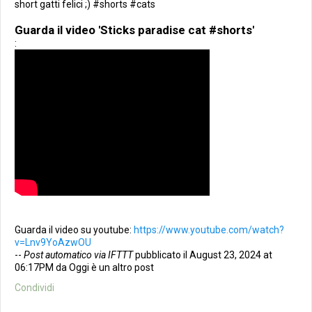
short gatti felici ;) #shorts #cats
Guarda il video 'Sticks paradise cat #shorts'
:
Guarda il video su youtube:
https://www.youtube.com/watch?
v=Lnv9YoAzwOU
--
Post automatico via IFTTT
pubblicato il August 23, 2024 at
06:17PM da Oggi è un altro post
Condividi