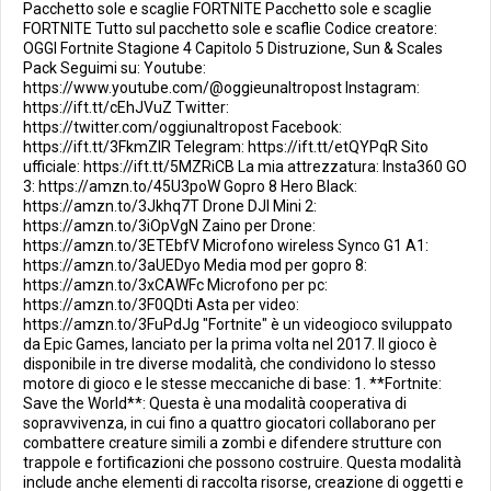
Pacchetto sole e scaglie FORTNITE Pacchetto sole e scaglie
FORTNITE Tutto sul pacchetto sole e scaflie Codice creatore:
OGGI Fortnite Stagione 4 Capitolo 5 Distruzione, Sun & Scales
Pack Seguimi su: Youtube:
https://www.youtube.com/@oggieunaltropost Instagram:
https://ift.tt/cEhJVuZ Twitter:
https://twitter.com/oggiunaltropost Facebook:
https://ift.tt/3FkmZIR Telegram: https://ift.tt/etQYPqR Sito
ufficiale: https://ift.tt/5MZRiCB La mia attrezzatura: Insta360 GO
3: https://amzn.to/45U3poW Gopro 8 Hero Black:
https://amzn.to/3Jkhq7T Drone DJI Mini 2:
https://amzn.to/3iOpVgN Zaino per Drone:
https://amzn.to/3ETEbfV Microfono wireless Synco G1 A1:
https://amzn.to/3aUEDyo Media mod per gopro 8:
https://amzn.to/3xCAWFc Microfono per pc:
https://amzn.to/3F0QDti Asta per video:
https://amzn.to/3FuPdJg "Fortnite" è un videogioco sviluppato
da Epic Games, lanciato per la prima volta nel 2017. Il gioco è
disponibile in tre diverse modalità, che condividono lo stesso
motore di gioco e le stesse meccaniche di base: 1. **Fortnite:
Save the World**: Questa è una modalità cooperativa di
sopravvivenza, in cui fino a quattro giocatori collaborano per
combattere creature simili a zombi e difendere strutture con
trappole e fortificazioni che possono costruire. Questa modalità
include anche elementi di raccolta risorse, creazione di oggetti e