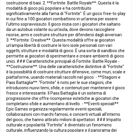
costruzione di basi. 2. **Fortnite: Battle Royale**: Questa è la
modalità di gioco più popolare e ha contribuito
significativamente alla fama di "Fortnite". È un gioco free-to-play
in cui fino a 100 giocatori combattono in un'arena per essere
l'ultimo sopravvissuto. Il gioco inizia con i giocatori che saltano
da un autobus volante su un'isola, dove devono raccogliere
risorse, armi e costruire strutture per difendersi dagli avversari.
3. **Fortnite: Creative**: Questa modalità offre ai giocatori
un'ampia libertà di costruire le loro isole personali con vari
oggetti, strutture e modalità di gioco. È una sorta di sandbox che
permette ai giocatori di sperimentare e creare ambienti di gioco
unici. ### Caratteristiche principali di Fortnite: Battle Royale -
**Costruzione**: Una delle caratteristiche distintive di "Fortnite"
è la possibilità di costruire strutture difensive, come muri, scale e
piattaforme, usando materiali raccolti nel gioco. - **Stagioni e
Pass Battaglia**: "Fortnite" è noto per le sue stagioni, che
introducono nuovi temi, sfide, e contenuti per mantenere il gioco
fresco e interessante. Il Pass Battaglia è un sistema di
progressione che offre ricompense estetiche ai giocatori che
completano sfide e aumentano di livello. - **Eventi speciali**:
Epic Games organizza regolarmente eventi speciali,
collaborazioni con marchi famosi, e concerti virtuali all'interno
del gioco, che hanno attirato milioni di spettatori. ### Impatto
culturale e popolarità "Fortnite" è diventato un fenomeno
culturale, influenzando la cultura popolare e il panorama dei